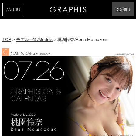
MENU
LOGIN
TOP
>
モデル一覧/Models
> 桃園怜奈/Rena Momozono