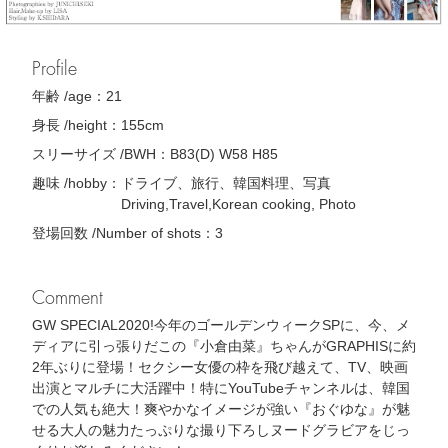
Profile
年齢 /age：
21
身長 /height：
155cm
スリーサイズ /BWH：
B83(D) W58 H85
趣味 /hobby：
ドライブ、旅行、韓国料理、写真
Driving,Travel,Korean cooking, Photo
登場回数 /Number of shots：
3
Comment
GW SPECIAL2020!今年のゴールデンウィークSPに、今、メ
ディアに引っ張りだこの『小倉由菜』ちゃんがGRAPHISに約
2年ぶりに登場！セクシー女優の枠を飛び越えて、TV、映画
出演とマルチに大活躍中！特にYouTubeチャンネルは、韓国
での人気も絶大！爽やかなイメージが強い『おぐゆな』が魅
せる大人の魅力たっぷりな撮り下ろしヌードグラビアをじっ