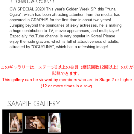
くりお楽しみください！
GW SPECIAL 2020! This year's Golden Week SP, this "Yuna
Ogura", which has been attracting attention from the media, has
appeared in GRAPHIS for the first time in about two years!
Jumping beyond the boundaries of sexy actresses, he is making
a huge contribution to TV, movie appearances, and multiplayer!
Especially YouTube channel is very popular in Korea! Please
enjoy the nude gravure, which is full of attractiveness of adults,
attracted by "OGUYUNA", which has a refreshing image!
このギャラリーは、ステージ2以上の会員（継続回数12回以上）の方が
閲覧できます。
This gallery can be viewed by members who are in Stage 2 or higher
(12 or more times in a row).
SAMPLE GALLERY