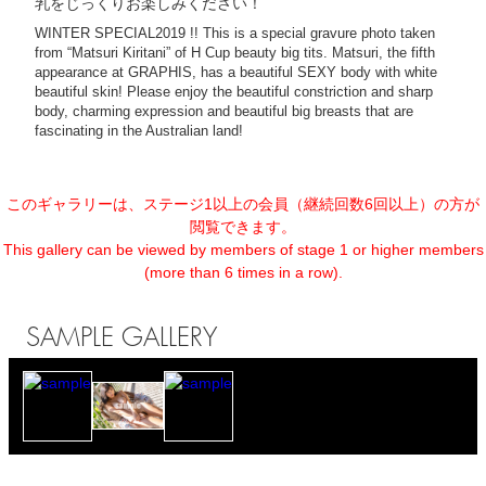
乳をじっくりお楽しみください！
WINTER SPECIAL2019 !! This is a special gravure photo taken
from “Matsuri Kiritani” of H Cup beauty big tits. Matsuri, the fifth
appearance at GRAPHIS, has a beautiful SEXY body with white
beautiful skin! Please enjoy the beautiful constriction and sharp
body, charming expression and beautiful big breasts that are
fascinating in the Australian land!
このギャラリーは、ステージ1以上の会員（継続回数6回以上）の方が
閲覧できます。
This gallery can be viewed by members of stage 1 or higher members
(more than 6 times in a row).
SAMPLE GALLERY