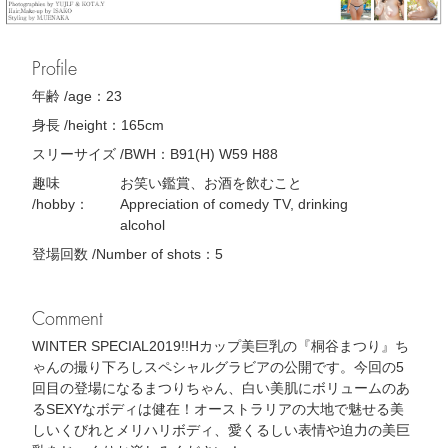
Profile
年齢 /age：
23
身長 /height：
165cm
スリーサイズ /BWH：
B91(H) W59 H88
趣味
お笑い鑑賞、お酒を飲むこと
/hobby：
Appreciation of comedy TV, drinking
alcohol
登場回数 /Number of shots：
5
Comment
WINTER SPECIAL2019!!Hカップ美巨乳の『桐谷まつり』ち
ゃんの撮り下ろしスペシャルグラビアの公開です。今回の5
回目の登場になるまつりちゃん、白い美肌にボリュームのあ
るSEXYなボディは健在！オーストラリアの大地で魅せる美
しいくびれとメリハリボディ、愛くるしい表情や迫力の美巨