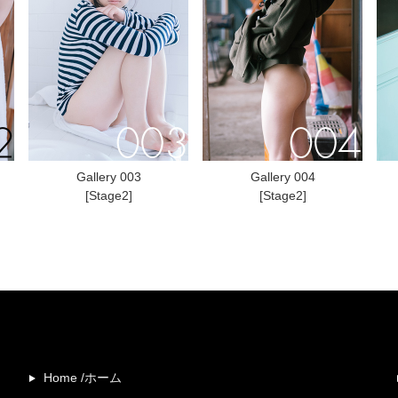
Gallery 003
Gallery 004
[Stage2]
[Stage2]
Home /ホーム