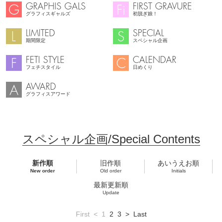
GRAPHIS GALS
FIRST GRAVURE
グラフィスギャルズ
初脱ぎ娘！
LIMITED
SPECIAL
期間限定
スペシャル企画
FETI STYLE
CALENDAR
フェチスタイル
日めくり
AWARD
グラフィスアワード
スペシャル企画/Special Contents
新作順
旧作順
あいうえお順
New order
Old order
Initials
最新更新順
Update
First
<
1
2
3
>
Last