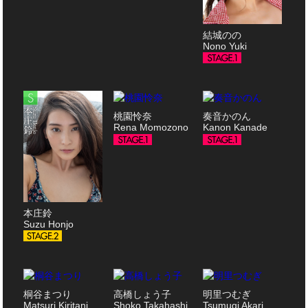
結城のの
Nono Yuki
桃園怜奈
奏音かのん
Rena Momozono
Kanon Kanade
本庄鈴
Suzu Honjo
桐谷まつり
高橋しょう子
明里つむぎ
Matsuri Kiritani
Shoko Takahashi
Tsumugi Akari