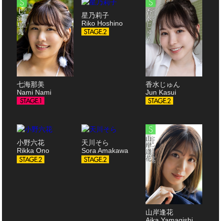
星乃莉子
Riko Hoshino
七海那美
香水じゅん
Nami Nami
Jun Kasui
小野六花
天川そら
Rikka Ono
Sora Amakawa
山岸逢花
Aika Yamagishi