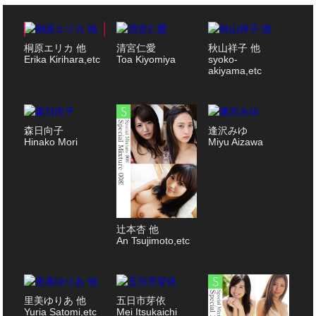
桐原エリカ 他
清宮仁愛
秋山祥子 他
Erika Kirihara,etc
Toa Kiyomiya
syoko-
akiyama,etc
森日向子
逢沢みゆ
Hinako Mori
Miyu Aizawa
辻本杏 他
An Tsujimoto,etc
里美ゆりあ 他
五日市芽依
Yuria Satomi,etc
Mei Itsukaichi