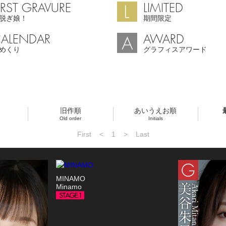
IRST GRAVURE
LIMITED
脱ぎ娘！
期間限定
ALENDAR
AWARD
めくり
グラフィスアワード
旧作順
あいうえお順
Old order
Initials
First
<
1
>
Last
MINAMO
Minamo