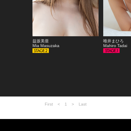
益坂美亜
唯井まひろ
Mia Masuzaka
Mahiro Tadai
First
<
1
>
Last