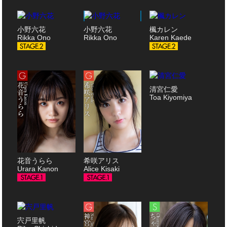
小野六花
小野六花
楓カレン
Rikka Ono
Rikka Ono
Karen Kaede
清宮仁愛
Toa Kiyomiya
花音うらら
希咲アリス
Urara Kanon
Alice Kisaki
宍戸里帆