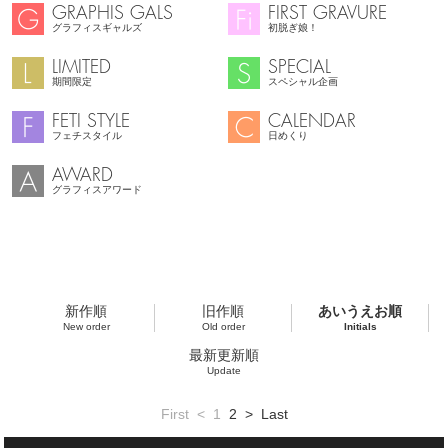
GRAPHIS GALS
FIRST GRAVURE
グラフィスギャルズ
初脱ぎ娘！
LIMITED
SPECIAL
期間限定
スペシャル企画
FETI STYLE
CALENDAR
フェチスタイル
日めくり
AWARD
グラフィスアワード
新作順
旧作順
あいうえお順
New order
Old order
Initials
最新更新順
Update
First
<
1
2
>
Last