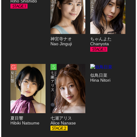
Riho Shishido
神宮寺ナオ
ちゃんよた
Nao Jinguji
Chanyota
似鳥日菜
Hina Nitori
夏目響
七瀬アリス
Hibiki Natsume
Alice Nanase