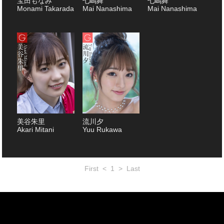
宝田もなみ
七嶋舞
七嶋舞
Monami Takarada
Mai Nanashima
Mai Nanashima
美谷朱里
流川夕
Akari Mitani
Yuu Rukawa
First
<
1
>
Last