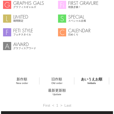
GRAPHIS GALS
FIRST GRAVURE
グラフィスギャルズ
初脱ぎ娘！
LIMITED
SPECIAL
期間限定
スペシャル企画
FETI STYLE
CALENDAR
フェチスタイル
日めくり
AWARD
グラフィスアワード
新作順
旧作順
あいうえお順
New order
Old order
Initials
最新更新順
Update
First
<
1
>
Last