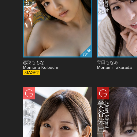
恋渕ももな
宝田もなみ
Momona Koibuchi
Monami Takarada