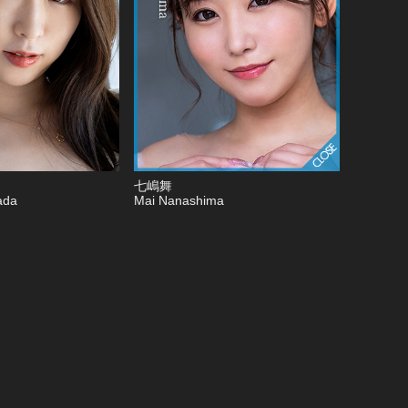
七嶋舞
ada
Mai Nanashima