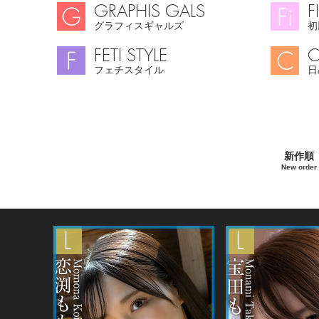
GRAPHIS GALS
F
グラフィスギャルズ
初
FETI STYLE
C
フェチスタイル
日
新作順
New order