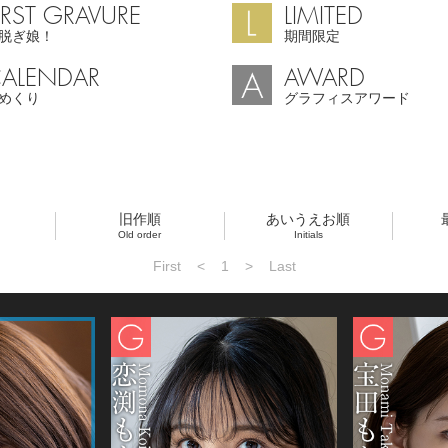
IRST GRAVURE
LIMITED
脱ぎ娘！
期間限定
ALENDAR
AWARD
めくり
グラフィスアワード
旧作順
あいうえお順
Old order
Initials
First
<
1
>
Last